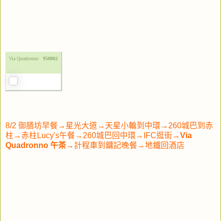
Via Quadronno
950802
8/2 御膳坊早餐→星光大道→天星小輪到中環→260城巴到赤
柱→赤柱Lucy's午餐→260城巴回中環→IFC逛街→
Via
Quadronno 午茶
→計程車到鏞記晚餐→地鐵回酒店