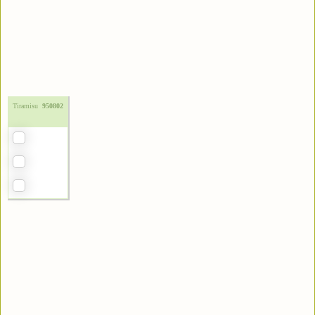
Tiramisu
950802