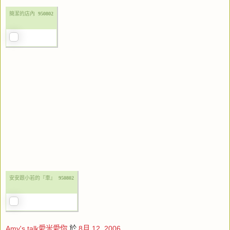
簡潔的店內
950802
安安跟小若的『車』
950802
Amy's talk愛米愛你
於
8月 12, 2006