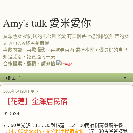
Amy's talk 愛米愛你
資深熟女 還同居的老公叫老黃 有二個差七歲卻很愛吵架的女
兒 2010/7/9移民到府城
喜歡閱讀、喜歡攝影、喜歡老東西 秉持本性，做最好的自己
知足感恩，認真過每一天
合作提案、邀稿，請來信
▼
2006年6月28日 星期三
【花蓮】金澤居民宿
950624
7：50莒光號→11：30到花蓮→12：00民宿樹窩餐廳午餐
→
14：00check in，充分利用民宿資源
→17：30古爸爸接我