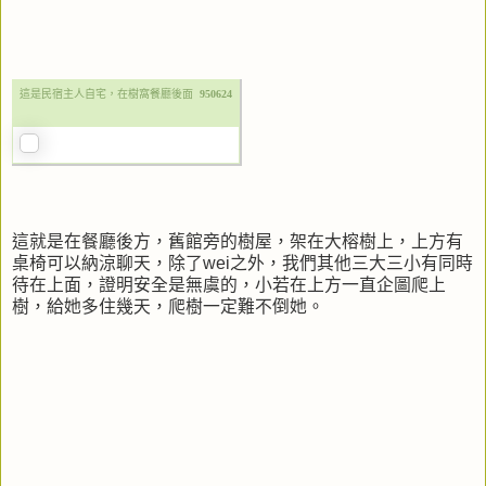
這是民宿主人自宅，在樹窩餐廳後面
950624
這就是在餐廳後方，舊館旁的樹屋，架在大榕樹上，上方有
桌椅可以納涼聊天，除了wei之外，我們其他三大三小有同時
待在上面，證明安全是無虞的，小若在上方一直企圖爬上
樹，給她多住幾天，爬樹一定難不倒她。