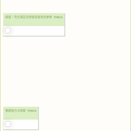
樹屋，充分滿足兒時秘密基地的夢想
950624
餐廳後方大榕樹
950624