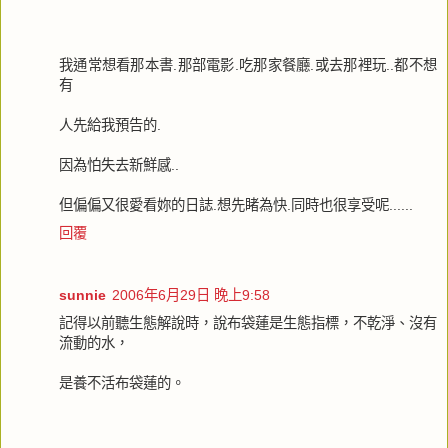
我通常想看那本書.那部電影.吃那家餐廳.或去那裡玩..都不想
有
人先給我預告的.
因為怕失去新鮮感..
但偏偏又很愛看妳的日誌.想先睹為快.同時也很享受呢......
回覆
sunnie
2006年6月29日 晚上9:58
記得以前聽生態解說時，說布袋蓮是生態指標，不乾淨、沒有
流動的水，
是養不活布袋蓮的。