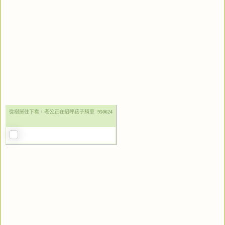
從樹屋往下看，老公正在招呼孩子騎車
950624