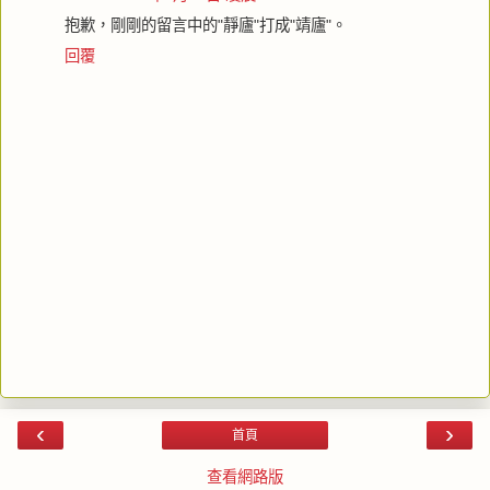
抱歉，剛剛的留言中的"靜廬"打成"靖廬"。
回覆
‹
›
首頁
查看網路版