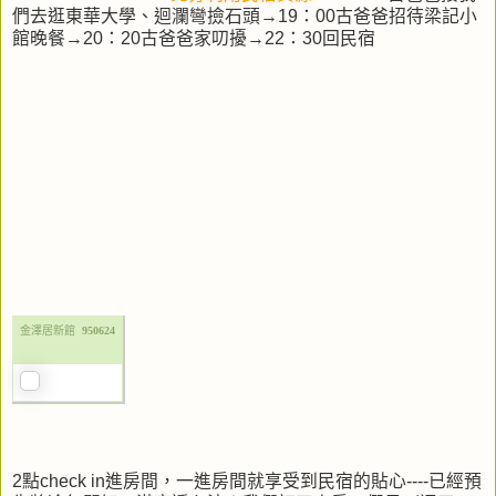
們去逛東華大學、迴瀾彎撿石頭→19：00古爸爸招待梁記小
館晚餐→20：20古爸爸家叨擾→22：30回民宿
金澤居新館
950624
2點check in進房間，一進房間就享受到民宿的貼心----已經預