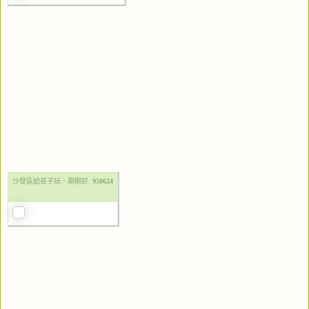
沙發區給孩子玩，剛剛好
950624