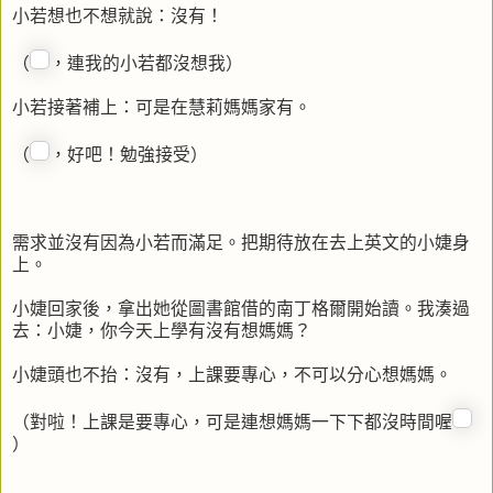
小若想也不想就說：沒有！
（
，連我的小若都沒想我）
小若接著補上：可是在慧莉媽媽家有。
（
，好吧！勉強接受）
需求並沒有因為小若而滿足。把期待放在去上英文的小婕身
上。
小婕回家後，拿出她從圖書館借的南丁格爾開始讀。我湊過
去：小婕，你今天上學有沒有想媽媽？
小婕頭也不抬：沒有，上課要專心，不可以分心想媽媽。
（對啦！上課是要專心，可是連想媽媽一下下都沒時間喔
）