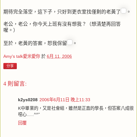
期待完全落空，這下子，只好到更衣室找僅剩的老黃了
。
老公，老公，你今天上班有沒有想我？（想清楚再回答
喔。）
至於，老黃的答案，恕我保留
。
Amy's talk愛米愛你
於
6月 11, 2006
分享
4 則留言:
k2ys0208
2006年6月11日 晚上11:33
K中畢業的，又是社會組，雖然是正直的學長，但答案八成很
噁心......^^"
回覆