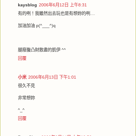
kaysblog
2006年6月12日 上午8:31
有的咧！我雖然出去玩也是有想妳的咧....
加油加油 p(^___^)q
腿廢腹凸財散盡的凱伊 ^^
回覆
小米
2006年6月13日 下午1:01
很久不見
非常想妳
^_^
回覆