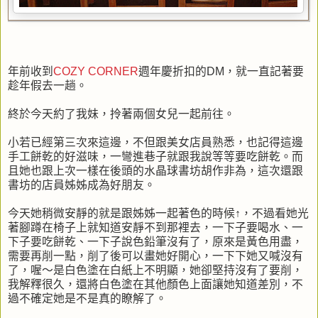
年前收到
COZY CORNER
週年慶折扣的DM，就一直記著要
趁年假去一趟。
終於今天約了我妹，拎著兩個女兒一起前往。
小若已經第三次來這邊，不但跟美女店員熟悉，也記得這邊
手工餅乾的好滋味，一彎進巷子就跟我說等等要吃餅乾。而
且她也跟上次一樣在後頭的水晶球書坊胡作非為，這次還跟
書坊的店員姊姊成為好朋友。
今天她稍微安靜的就是跟姊姊一起著色的時候↑，不過看她光
著腳蹲在椅子上就知道安靜不到那裡去，一下子要喝水、一
下子要吃餅乾、一下子說色鉛筆沒有了，原來是黃色用盡，
需要再削一點，削了後可以畫她好開心，一下下她又喊沒有
了，喔～是白色塗在白紙上不明顯，她卻堅持沒有了要削，
我解釋很久，還將白色塗在其他顏色上面讓她知道差別，不
過不確定她是不是真的瞭解了。