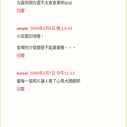
允嘉到現在還不太會拿筆咧@@
回覆
amyle
2006年2月5日 晚上8:43
小若要記得喔，
家裡的沙發牆壁不能畫畫喔。。。
回覆
keisei
2006年2月7日 中午12:13
最後一張照片讓人看了心情大開朗耶
回覆