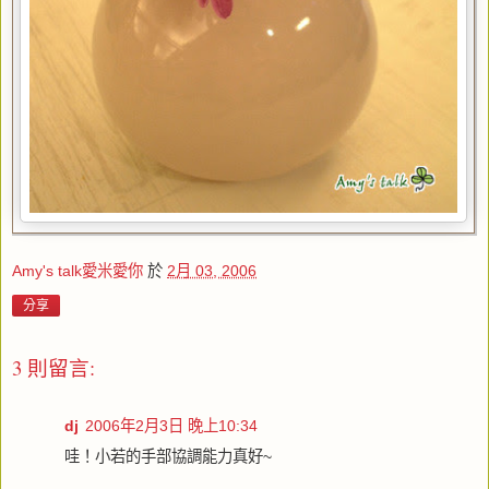
Amy's talk愛米愛你
於
2月 03, 2006
分享
3 則留言:
dj
2006年2月3日 晚上10:34
哇！小若的手部協調能力真好~