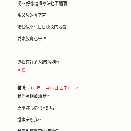
啊~~好像這個辦法也不通啊
當父母的真辛苦
煩惱似乎也日日夜夜的增長
愛米放寬心些吧
這裡有許多人聽妳說喔!!
回覆
貓咪
2005年11月16日 上午11:32
我們互相加油哦^^
原來妳心情也不好哦~~
還來安慰我~~