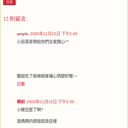
分享
12 則留言:
amyle
2005年11月15日 下午2:49
小若真是帶給你們全家開心^^
聽說吃了麻辣鍋會讓心情變好喔~~
回覆
蝌蚪
2005年11月15日 下午3:39
小婕怎麼了啊?
當媽媽的煩惱就是這樣