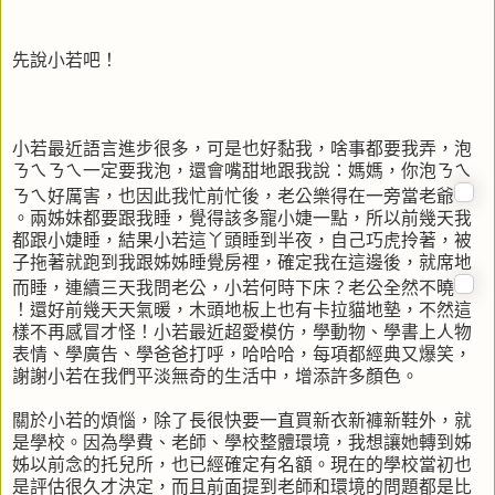
先說小若吧！
小若最近語言進步很多，可是也好黏我，啥事都要我弄，泡
ㄋㄟㄋㄟ一定要我泡，還會嘴甜地跟我說：媽媽，你泡ㄋㄟ
ㄋㄟ好厲害，也因此我忙前忙後，老公樂得在一旁當老爺
。兩姊妹都要跟我睡，覺得該多寵小婕一點，所以前幾天我
都跟小婕睡，結果小若這丫頭睡到半夜，自己巧虎拎著，被
子拖著就跑到我跟姊姊睡覺房裡，確定我在這邊後，就席地
而睡，連續三天我問老公，小若何時下床？老公全然不曉
！還好前幾天天氣暖，木頭地板上也有卡拉貓地墊，不然這
樣不再感冒才怪！小若最近超愛模仿，學動物、學書上人物
表情、學廣告、學爸爸打呼，哈哈哈，每項都經典又爆笑，
謝謝小若在我們平淡無奇的生活中，增添許多顏色。
關於小若的煩惱，除了長很快要一直買新衣新褲新鞋外，就
是學校。因為學費、老師、學校整體環境，我想讓她轉到姊
姊以前念的托兒所，也已經確定有名額。現在的學校當初也
是評估很久才決定，而且前面提到老師和環境的問題都是比