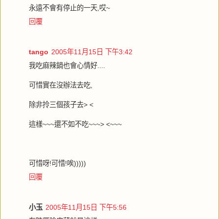
永遠不會有停止的一天,哎~
回覆
tango
2005年11月15日 下午3:42
我吃麻辣鍋也會心情好....
可惜實在沒辦法去吃,
除非拎三個孩子去> <
這樣~~~還不如不吃~~~> <~~~
可惜呀!可惜!唉)))))
回覆
小玉
2005年11月15日 下午5:56