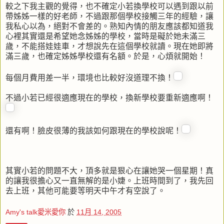
較之下我主觀的覺得，也不確定小若換學校可以遇到跟以前
帶姊姊一樣的好老師，不過跟那個學校接觸三年的經驗，讓
我私心以為，絕對不會差的。熟知內情的朋友應該都知道我
心裡其實還是希望她念姊姊的學校，當時是礙於她未滿三
歲，不能搭娃娃車，才想說先在這個學校就讀。現在她即將
滿三歲，也確定姊姊學校還有名額。於是，心煩就開始！
每個月費用差一半，環境也比較好沒道理不換！
不過小若已經很適應現在的學校，換新學校要重新適應啊！
還有啊！臉皮很薄的我該如何跟現在的學校說呢！
其實小若的問題不大，頂多就是狠心在讓她哭一個星期！真
的讓我很擔心又一直無解的是小婕。上班時間到了，我先回
去上班，其他可能要等明天中午才有空說了。
Amy's talk愛米愛你
於
11月 14, 2005