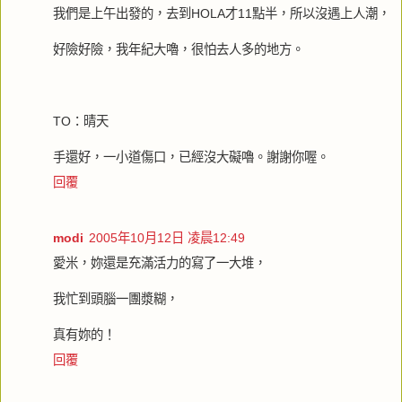
我們是上午出發的，去到HOLA才11點半，所以沒遇上人潮，
好險好險，我年紀大嚕，很怕去人多的地方。
TO：晴天
手還好，一小道傷口，已經沒大礙嚕。謝謝你喔。
回覆
modi
2005年10月12日 凌晨12:49
愛米，妳還是充滿活力的寫了一大堆，
我忙到頭腦一團漿糊，
真有妳的！
回覆