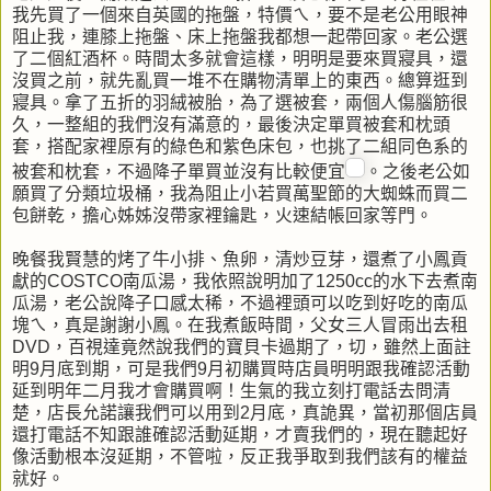
我先買了一個來自英國的拖盤，特價ㄟ，要不是老公用眼神
阻止我，連膝上拖盤、床上拖盤我都想一起帶回家。老公選
了二個紅酒杯。時間太多就會這樣，明明是要來買寢具，還
沒買之前，就先亂買一堆不在購物清單上的東西。總算逛到
寢具。拿了五折的羽絨被胎，為了選被套，兩個人傷腦筋很
久，一整組的我們沒有滿意的，最後決定單買被套和枕頭
套，搭配家裡原有的綠色和紫色床包，也挑了二組同色系的
被套和枕套，不過降子單買並沒有比較便宜
。之後老公如
願買了分類垃圾桶，我為阻止小若買萬聖節的大蜘蛛而買二
包餅乾，擔心姊姊沒帶家裡鑰匙，火速結帳回家等門。
晚餐我賢慧的烤了牛小排、魚卵，清炒豆芽，還煮了小鳳貢
獻的COSTCO南瓜湯，我依照說明加了1250cc的水下去煮南
瓜湯，老公說降子口感太稀，不過裡頭可以吃到好吃的南瓜
塊ㄟ，真是謝謝小鳳。在我煮飯時間，父女三人冒雨出去租
DVD，百視達竟然說我們的寶貝卡過期了，切，雖然上面註
明9月底到期，可是我們9月初購買時店員明明跟我確認活動
延到明年二月我才會購買啊！生氣的我立刻打電話去問清
楚，店長允諾讓我們可以用到2月底，真詭異，當初那個店員
還打電話不知跟誰確認活動延期，才賣我們的，現在聽起好
像活動根本沒延期，不管啦，反正我爭取到我們該有的權益
就好。