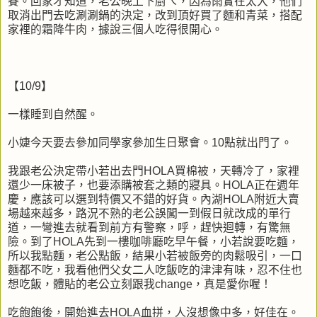
賽。回家才知道，老公晚上下廚ㄟ，因為雨實在太大，他們
取消出門去吃涮涮鍋的決定，改到頂好買了麵和青菜，搭配
家裡的霜降牛肉，據說三個人吃得很開心。
【10/9】
一樣睡到自然醒。
小婕今天要去參加同學家參加生日聚會。10點就出門了。
我跟老公決定帶小若出去門HOLA買棉被，天轉冷了，家裡
還少一床被子，也要添購被套之類的寢具。HOLA正在週年
慶，應該可以選到特價又不錯的好貨。內湖HOLA附近大賣
場越來越多，路況不熟的老公誤闖一到假日就改成的單行
道，一彎進去就看到前方有警察，呼，趕快迴轉，有驚無
險。到了HOLA先到一樓咖啡廳吃早午餐，小若說要吃麵，
所以我點麵，老公點飯，結果小若被飯旁的肉鬆吸引，一口
麵都不吃，我看他們父女二人吃飯吃的津津有味，忍不住也
想吃飯，體貼的老公立刻跟我change，真是愛你喔！
吃飽飽後，開始進去HOLA血拼，人沒想像中多，好佳在。