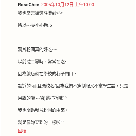
RoseChen
2005年10月12日 上午10:00
我也常常被熨斗燙到>"<
所以~~要小心哦:p
鴉片粉圓真的好吃~~
以前唸二專時，常常在吃~
因為總店就在學校的巷子門口，
超近的~而且憑校名(因為我們不穿制服又不拿學生證，只是
用說的啦~~嘻)還打折哦^^
我也問過鴨片粉圓的由來，
就是像妳查到的一樣啦^^
回覆