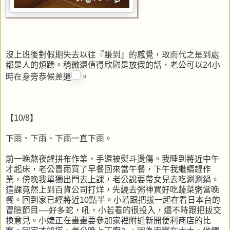
沒上班後對假期失去以往『賺到』的感覺，取而代之是到處
都是人的煩躁。稍微還值得欣慰是放假的話，老公可以24小
時在身旁恭候差遣
。
【10/8】
下雨、下雨、下雨一直下雨。
前一晚熬夜趕拼布作業，手還被熨斗燙傷。我睡到將近中午
才起床，老公冒雨買了早餐回來當午餐，下午我繼續趕作
業，傍晚我單獨出門去上課，老公說要帶女兒去吃涮涮鍋。
這課竟然上到百貨公司打烊，先繞去粥神買好吃蔬菜粥當晚
餐。回到家已經將近10點半。小若跟把拔一起在看日本台的
冒險節目----好多蛇，吼，小若看的很投入，還不時跟把拔交
換意見。小婕正在畫畫要參加家裡附近新開便利商店的比