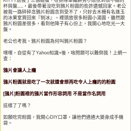
KITTY店投了三個鈕蛋，在排隊車輪餅旁小店挖到很不錯的
杯與盤.....，最後帶著沒吃到鴉片粉圓的些許遺憾回家。老公
被我一路碎碎念鴉片粉圓念到受不了，只好去木柵有名逢玉
的冰果室買回來『刨冰』，裡頭放很多粉圓小湯圓，雖然跟
鴉片粉圓差很多，看到他降子有心份上，我開心地吃光一大
盤。
老公也考我，鴉片粉圓為何叫鴉片粉圓？
嘿嘿，自從有了Yahoo知識+後，啥問題可以難倒我！上網一
查：
鴉片會讓人上癮
鴉片粉圓就是吃了一次就還會想再吃令人上癮的的粉圓
[鴉片]粉圓裡的鴉片當作形容詞用 不是當作名詞用
這樣了了嗎？
如願吃完粉圓，我開心DIY口罩，讓他們通通大變身成手機
袋。