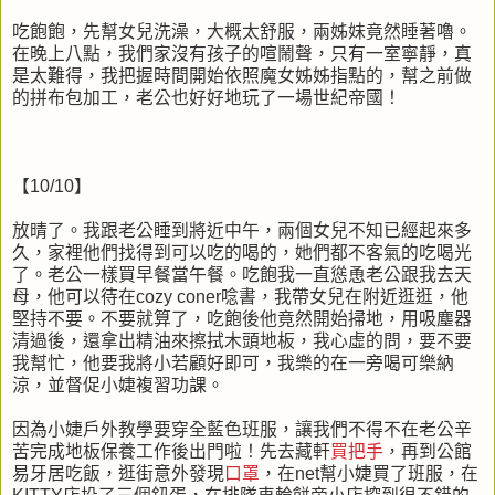
吃飽飽，先幫女兒洗澡，大概太舒服，兩姊妹竟然睡著嚕。
在晚上八點，我們家沒有孩子的喧鬧聲，只有一室寧靜，真
是太難得，我把握時間開始依照魔女姊姊指點的，幫之前做
的拼布包加工，老公也好好地玩了一場世紀帝國！
【10/10】
放晴了。我跟老公睡到將近中午，兩個女兒不知已經起來多
久，家裡他們找得到可以吃的喝的，她們都不客氣的吃喝光
了。老公一樣買早餐當午餐。吃飽我一直慫恿老公跟我去天
母，他可以待在cozy coner唸書，我帶女兒在附近逛逛，他
堅持不要。不要就算了，吃飽後他竟然開始掃地，用吸塵器
清過後，還拿出精油來擦拭木頭地板，我心虛的問，要不要
我幫忙，他要我將小若顧好即可，我樂的在一旁喝可樂納
涼，並督促小婕複習功課。
因為小婕戶外教學要穿全藍色班服，讓我們不得不在老公辛
苦完成地板保養工作後出門啦！先去藏軒
買把手
，再到公館
易牙居吃飯，逛街意外發現
口罩
，在net幫小婕買了班服，在