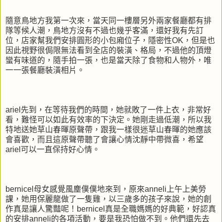
隨意鳥地方我第一次來，當天同一樓層另外兩家餐廳都有排
隊等候人潮，鳥地方沒有不過也幾乎客滿，還好我有先訂
位，店家幫我們安排圓形的小包廂位子，隱密性OK，但是也
因此視野很侷限無法看到全店的裝潢、格局，不過他的頂燈
蠻有味道的，隨手拍一張，也是當天除了食物和人物外，唯
一一張餐廳裝潢相片。
ariel先到，在等待我們的時間，她就敗了一件上衣，非常好
看，難怪可以如此有效率的下決定。她剛走過低潮，所以我
特地送她草山春暉原聲帶，跟我一樣很迷草山春暉的她應該
會喜歡，而且這原聲帶聽了會讓心情沈靜中帶微喜，希望
ariel可以一直保持好心情。
bernicel母女感覺風塵僕僕地來到，原來anneli上午上美勞
課，她用保麗龍做了一隻雞，以三歲多的孩子來說，她的創
作真是讓人驚豔呢！bernicel真是全職媽媽的好典範，好認真
的安排anneli的各項活動，要是我恐怕做不到。他們還先去