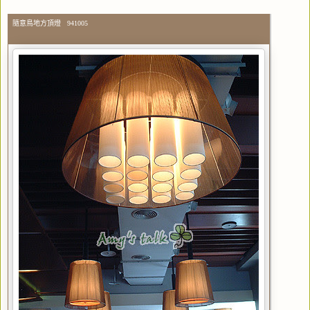
隨意鳥地方頂燈 941005