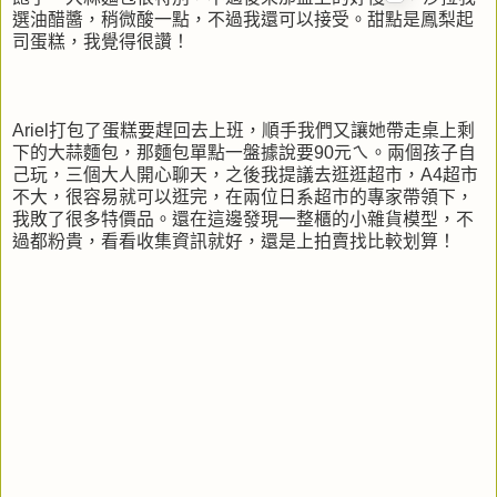
選油醋醬，稍微酸一點，不過我還可以接受。甜點是鳳梨起
司蛋糕，我覺得很讚！
Ariel打包了蛋糕要趕回去上班，順手我們又讓她帶走桌上剩
下的大蒜麵包，那麵包單點一盤據說要90元ㄟ。兩個孩子自
己玩，三個大人開心聊天，之後我提議去逛逛超市，A4超市
不大，很容易就可以逛完，在兩位日系超市的專家帶領下，
我敗了很多特價品。還在這邊發現一整櫃的小雜貨模型，不
過都粉貴，看看收集資訊就好，還是上拍賣找比較划算！