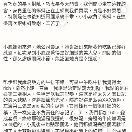
買巧虎的票。對吼，巧虎票今天開賣，我們開心坐在這裡約
會，身負重任的蝌蚪正在上網幫我們買票，真是不好意思
，特別是在事後知道電腦系統不乖，小小欺負了蝌蚪。在這
邊再次跟蝌蚪致謝，辛苦了
。
小鳳姍姍來遲，她公司最遠，她肯蹺班來陪我們吃飯已經好
感恩。每次見到小鳳都覺得是好細緻的美人兒，開朗的個
性，卻又處處關照小節，能認識她真是幸運呢！
凱伊跟我說鳥地方的牛排不錯，可是中午吃牛排我覺得太
rich，雖然小婕一直盧，我還是決定點義大利麵，我點的是右
邊第三張相片，名稱是啥我忘記嚕，這就是拖太久才寫日記
的最大缺點，會將細節忘光光，隱約記得是菠菜XXX寬麵，
左邊第三張是ariel點的南瓜麵（它同樣有一個很好聽的名
稱，我一樣完全不負責任的忘記了
），我們都加160，變
成套餐。綠綠那碗湯是我選的，很好喝，旁邊的牛肉燉湯是
ariel選的，小鳳後來也點那個湯，他們都說喝完那個湯就半
飽了。大蒜麵包很特別，不過後來那盤上的好慢
，沙拉我