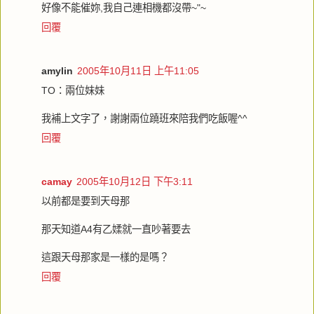
好像不能催妳,我自己連相機都沒帶~"~
回覆
amylin
2005年10月11日 上午11:05
TO：兩位妹妹
我補上文字了，謝謝兩位蹺班來陪我們吃飯喔^^
回覆
camay
2005年10月12日 下午3:11
以前都是要到天母那
那天知道A4有乙媃就一直吵著要去
這跟天母那家是一樣的是嗎？
回覆