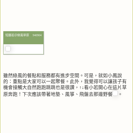
短腿若＠綠風草原 940904
雖然綠風的餐點和服務都有進步空間。可是，就如小鳳說
的：重點是大家可以一起聚餐。此外，我覺得可以讓孩子有
機會接觸大自然跑跑跳跳也是很讚，↑↓看小若開心在這片草
原奔跑！下次應該帶著地墊、風箏、飛盤去那邊野餐
。