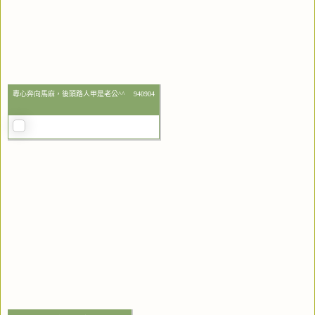
專心奔向馬麻，後頭路人甲是老公^^ 940904