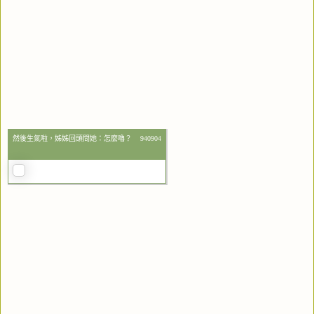
然後生氣啦，姊姊回頭問她：怎麼嚕？ 940904