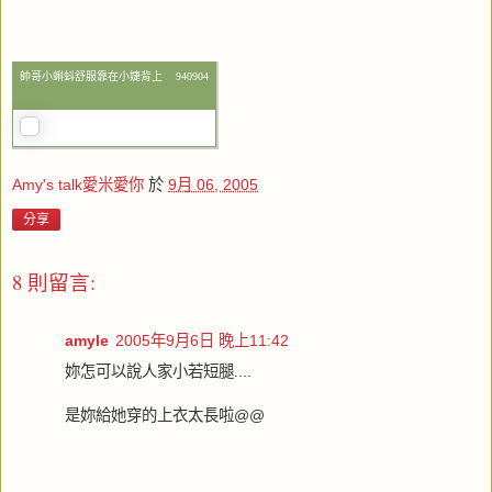
帥哥小蝌蚪舒服靠在小婕背上 940904
Amy's talk愛米愛你
於
9月 06, 2005
分享
8 則留言:
amyle
2005年9月6日 晚上11:42
妳怎可以說人家小若短腿....
是妳給她穿的上衣太長啦@@