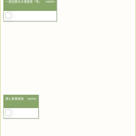
一直說要去水塘邊看『魚』 940904
專心看著姊姊 940904