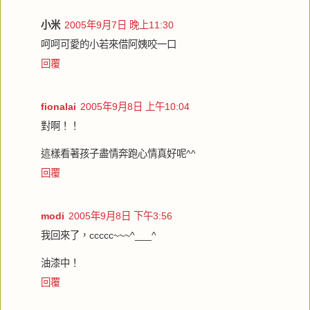
小米
2005年9月7日 晚上11:30
呵呵可愛的小若來借阿姨咬一口
回覆
fionalai
2005年9月8日 上午10:04
對啊！！
這樣看著孩子盡情奔跑心情真好呢^^
回覆
modi
2005年9月8日 下午3:56
我回來了，ccccc~~~^___^
油漆中！
回覆