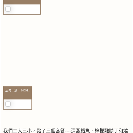
店內一景 940911
我們二大三小，點了三個套餐----清蒸鱈魚、檸檬雞腿丁和燒