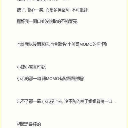
聽了, 會心一笑, 心想多神聖阿! 不可批評.
還好我一開口並沒說取的不夠響亮.
也許我以後開家店,也會取名"小帥哥MOMO的店"阿!
小婕小若真可愛.
小若的那一吻.讓MOMO有點飄飄然喔!
忘不了那一幕:小若撲上去, 冷不防的咬了姐姐肩榜一口...
相聚是最棒的