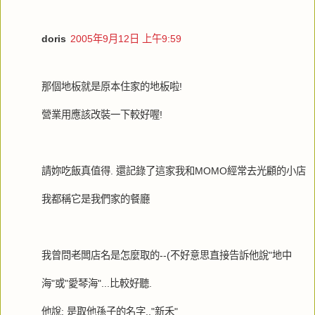
doris
2005年9月12日 上午9:59
那個地板就是原本住家的地板啦!
營業用應該改裝一下較好喔!
請妳吃飯真值得. 還記錄了這家我和MOMO經常去光顧的小店
我都稱它是我們家的餐廳
我曾問老闆店名是怎麼取的--(不好意思直接告訴他說"地中
海"或"愛琴海"...比較好聽.
他說: 是取他孫子的名字.."新禾"