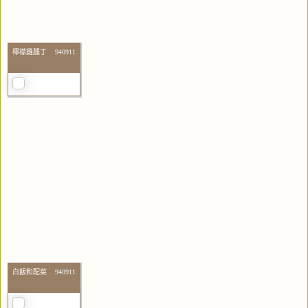
檸檬雞腿丁 940911
白飯和配菜 940911