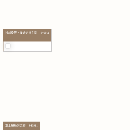
貝殼掛簾，後頭是洗手間 940911
牆上層板與裝飾 940911