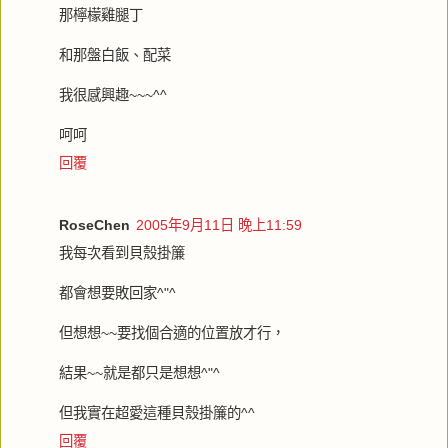
那檸檬雞腿丁
和那盤白飯、配菜
我很感興趣~~~^^
呵呵
回覆
RoseChen
2005年9月11日 晚上11:59
我每次看到貝殼掛簾
都會想要敗回家^"^
但想想~~要找個合適的位置放才行，
結果~~就是都只是想想^"^
但我實在超愛這種貝殼掛簾的^^
回覆