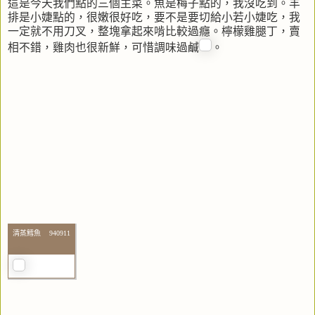
這是今天我們點的三個主菜。魚是梅子點的，我沒吃到。羊
排是小婕點的，很嫩很好吃，要不是要切給小若小婕吃，我
一定就不用刀叉，整塊拿起來啃比較過癮。檸檬雞腿丁，賣
相不錯，雞肉也很新鮮，可惜調味過鹹
。
清蒸鱈魚 940911