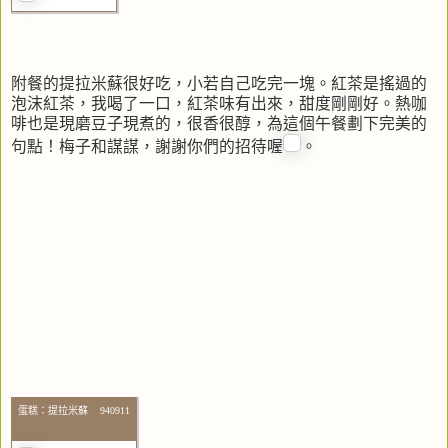
附餐的提拉米蘇很好吃，小若自己吃完一塊。紅茶是搖過的
泡沫紅茶，我喝了一口，紅茶味有出來，甜度剛剛好。熱咖
啡也是現磨豆子現煮的，很香很醇，為這個午餐劃下完美的
句點！梅子和謀謀，謝謝你們的招待喔
。
蛋糕：提拉米蘇 940911