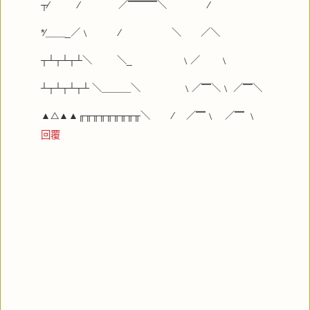
┬∕ ∕ ／▔▔▔＼ ∕
*∕＿＿_／﹨ ∕ ＼ ／＼
┬┴┬┴┬┴＼ ＼_ ﹨／ ﹨
┴┬┴┬┴┬┴ ＼＿＿＿＼ ﹨／▔＼﹨ ／▔＼
▲△▲▲╓╥╥╥╥╥╥╥╥＼ ∕ ／▔﹨ ／▔ ﹨
回覆