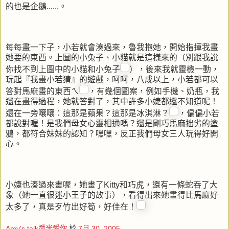
的也是企鵝......。
每每畫一下子，小若就會湊過來，魯我抱她，開始指揮我畫
她要的東西。上圖的小兔子、小貓就是這樣來的（別跟我說
你找不到上圖中的小貓和小兔子
），後來我就靈機一動，
玩起『我畫小若猜』的遊戲，呵呵，八成以上，小若都可以
答對馬麻畫的東西ㄟ
，有幾個圖案，例如手機、奶瓶，我
還在畫得過程，她就答對了，其中許多小婕都還不知道呢！
還在一旁嚷嚷：這那是蘋果？這那是冰淇淋？
，偏偏小若
都說對喔！是我們母女心靈相通嗎？還是剛巧馬麻拙劣的塗
鴉，都符合妹妹的認知？嘿嘿，反正我們母女三人玩得好開
心。
小婕也湊過來畫喔，她畫了Kitty和巧虎，還有一條蛇吞了大
象（她一直很迷小王子的故事），看得出來她畫得比馬麻好
太多了，真是歹竹出好筍，好佳在！
Amy's talk愛米愛你
於
7月 30, 2005