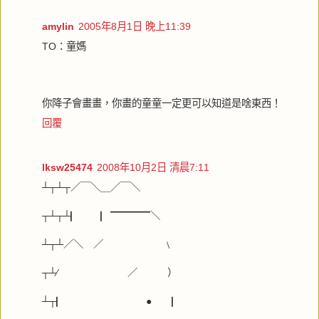
amylin
2005年8月1日 晚上11:39
TO：童媽
你降子會畫畫，你畫的童童一定更可以知道是啥東西！
回覆
lksw25474
2008年10月2日 清晨7:11
┴┬┴┬／￣＼＿／￣＼
┬┴┬┴▏ ▏▔▔▔▔＼
┴┬┴／＼ ／ ﹨
┬┴∕ ／ ）
┴┬▏ ● ▏