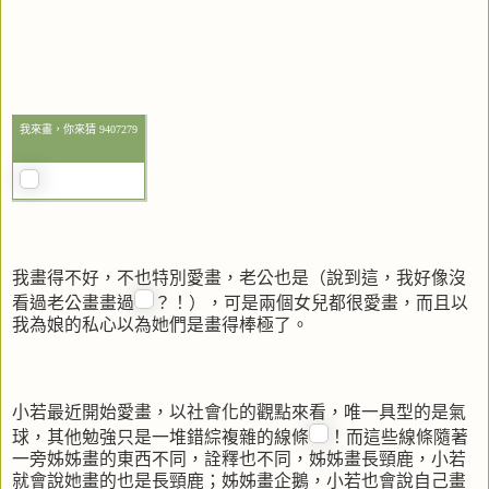
我來畫，你來猜 9407279
我畫得不好，不也特別愛畫，老公也是（說到這，我好像沒
看過老公畫畫過
？！），可是兩個女兒都很愛畫，而且以
我為娘的私心以為她們是畫得棒極了。
小若最近開始愛畫，以社會化的觀點來看，唯一具型的是氣
球，其他勉強只是一堆錯綜複雜的線條
！而這些線條隨著
一旁姊姊畫的東西不同，詮釋也不同，姊姊畫長頸鹿，小若
就會說她畫的也是長頸鹿；姊姊畫企鵝，小若也會說自己畫