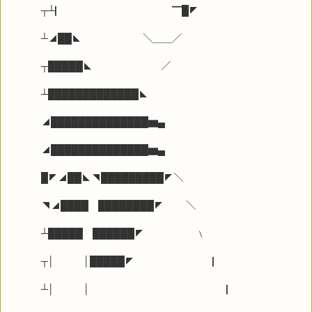
┬┴▏ ▔█◤
┴◢██◣ ＼＿＿／
┬█████◣ ／
┴█████████████◣
◢██████████████▆▄
◢██████████████▆▄
█◤◢██◣◥█████████◤＼
◥◢████ ████████◤ ＼
┴█████ ██████◤ ﹨
┬│ │█████◤ ▏
┴│ │ ▏