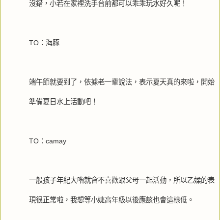
沒錯，小若在家裡洗手台前都可以乖乖玩水好久呢！
TO：海豚
端午節就要到了，依據老一輩說法，表示夏天真的來啦，開始
準備夏日水上活動吧！
TO：camay
一般孩子年紀大嚕就會不喜歡跟父母一起活動，所以乙媃的表
現很正常啦，我想等小婕高年級以後應該也會這樣低。