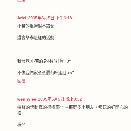
Ariel
2005年6月5日 下午6:18
小若的褓姆很不錯ㄝ
還會舉辦這樣的活動
我發覺,小若的身材好好喔 ^0^
不像我們家童童還有啤酒肚 ><''
回覆
wennylee
2005年6月5日 晚上8:32
這樣的活動真的很棒耶^^~~那麼多小朋友，都玩的好開心的
模
樣^^