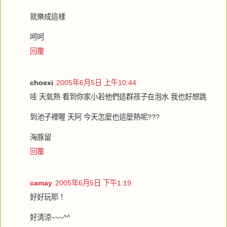
就樂成這樣
呵呵
回覆
choexi
2005年6月5日 上午10:44
哇 天氣熱 看到你家小若他們這群孩子在泡水 我也好想跳
到池子裡喔 天阿 今天怎麼也這麼熱呢???
海豚留
回覆
camay
2005年6月5日 下午1:19
好好玩耶！
好清涼~~~^^