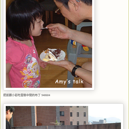
把拔餵小若吃蛋糕中間的布丁 940604