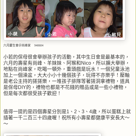
六月慶生會＠尚峰家 940604
小若的保母很會舉辦孩子的活動，其中生日會是最基本的，
六月的壽星有尚峰、羊妹妹、阿猴和Nico，所以擴大舉辦，
地點在尚峰家，吃喝一頓外，重頭戲是玩水！一個兒童泳池
加上一個澡盆，大大小小十幾個孩子，玩得不亦樂乎！壓軸
是老公主持的搓搓樂，一堆孩子排隊等著搓洞拿禮物，道具
是保母DIY的，禮物也都是不花錢的贈品或是一些小禮物，
但是每次都很受孩子歡迎！
值得一提的是四個壽星分別是1、2、3、4歲，所以蛋糕上就
插著一千二百三十四歲喔！祝所有小壽星都健康平安長大～
～