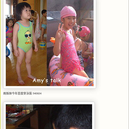
兩姊妹今年首度穿泳裝 940604