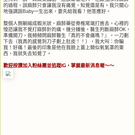
的過程，說麻醉只會讓我沒有痛覺，知覺還是有。我只關心
地強調說Baby一生出來，要先給我看！他答應好。
整個人側躺縮成蝦米狀，麻醉藥從脊椎尾端打進去，心裡的
惶恐讓我不覺打麻醉針的痛。幾分鐘後，醫生判斷麻醉OK，
準備開刀，我頻頻問麻醉醫生『真的不會痛嗎？』，一刀劃
下去（我真的感覺到刀子劃上肚皮！！），我大叫：你騙
我！好痛！最後的印象是他在我臉上蓋上類似氧氣罩的東
西，我就失去知覺了。
歡迎按讚加入粉絲團並追蹤IG，掌握最新消息喔～～