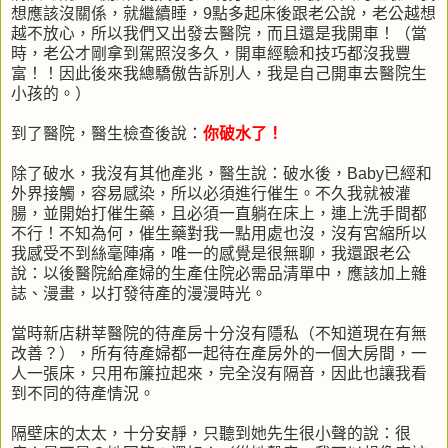
想應該沒關係，就繼續睡，9點多起床後跟老公說，老公越想
越不放心，所以我們又出發去醫院，而且還是我開車！（當
時，老公才剛拿到駕照沒多久，開車經驗和技巧都沒我豐
富！！因此後來我總驕傲告訴別人，我是自己開車去醫院生
小孩的。）
到了醫院，醫生檢查後說：
你破水了！
除了破水，我沒有其他產兆，醫生說：破水後，Baby已經和
外界接觸，容易感染，所以必須進行催生。不久我就被灌
腸，並開始打催生藥，且必須一直躺在床上，連上洗手間都
不行！不知為何，催生藥對我一點用處也沒，沒有宮縮所以
我感受不到絲毫陣痛，唯一的感覺是很無聊，我還跟老公
說：以後醫院給產婦的生產住院必需品清單中，應該加上雜
誌、漫畫，以打發待產的漫漫時光。
當時新店耕莘醫院的待產房十分沒有隱私（不知道現在有無
改善？），所有待產婦都一起待在產房外的一個大房間，一
人一張床，只用布簾拉起來，完全沒有隔音，因此也讓我看
到不同的待產情況。
隔壁床的太太，十分安靜，只聽到她先生很小聲的說：很