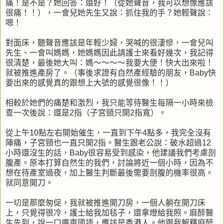
痛！是不是？她回答：還好！（從她聲音，我可以想像應該
很痛！！），一會兒她先生又說：抓住我的手？她輕聲說：
嗯！
對面床，聽聲音應該是年輕少婦，哭喊的很淒慘，一會兒叫
先生、一會叫媽媽，她媽媽因此請護士來看好幾次，我記得
很清楚，最後她大叫：媽～～～～我要大便！快大出來啦！
就被推進產房了。（事後求證有自然產經驗的朋友，Baby快
要出來的感覺真的跟想上大號的感覺很像！！）
相較於她們的痛楚和激烈，我只能等待醫生每隔一小時來檢
查一次後說：還是2指（子宮頸只開2指寬）。
從上午10點左右開始催生，一直到下午4點多，我完全沒有
陣痛，子宮頸也一直只開2指。醫生跟老公說：破水超過12
小時還沒生的話，Baby很容易受到感染，他建議我們考慮剖
腹產。原本打算自然生的我們，討論將近一個小時，因為不
想在待產室過夜，加上醫生判斷最後需要剖腹的機率很高。
就同意開刀。
一切是那麼匆促，我就被推進開刀房，一個人躺在開刀床
上，只覺得很冷，護士給我加毯子，還拿燈給我照。麻醉醫
生先到，說一口廣東國語，應該是香港人。他跟我解釋麻醉