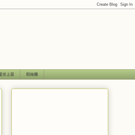
愛米上菜
粉絲團