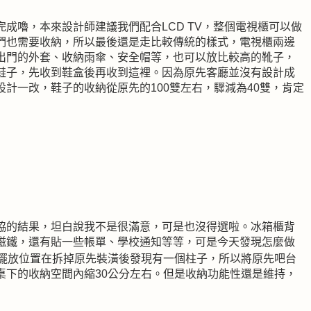
成嚕，本來設計師建議我們配合LCD TV，整個電視櫃可以做
們也需要收納，所以最後還是走比較傳統的樣式，電視櫃兩邊
出門的外套、收納雨傘、安全帽等，也可以放比較高的靴子，
鞋子，先收到鞋盒後再收到這裡。因為原先客廳並沒有設計成
計一改，鞋子的收納從原先的100雙左右，驟減為40雙，肯定
協的結果，坦白說我不是很滿意，可是也沒得選啦。冰箱櫃背
磁鐵，還有貼一些帳單、學校通知等等，可是今天發現怎麼做
擺放位置在拆掉原先裝潢後發現有一個柱子，所以將原先吧台
桌下的收納空間內縮30公分左右。但是收納功能性還是維持，