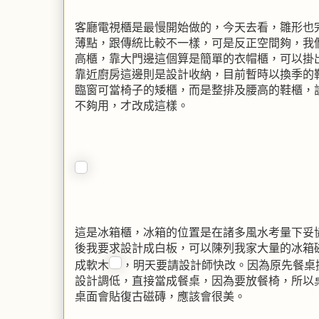
客廳電視櫃是最慢開始做的，今天去看，雛形也完
薄點，跟傳統比較不一樣，可是反正空間夠，我
高櫃，靠大門邊這個算是簡單的衣帽櫃，可以掛
靠近廚房這邊則是設計收納，目前暫時以換季的
臨窗可當椅子的矮櫃，而是整排及腰高的鞋櫃，設
不夠用，才改成這樣。
這是冰箱櫃，冰箱的位置是在諸多風水考量下妥
後我要求設計成白板，可以陳列我家大量的冰箱
成軟木
，明天要請設計師快改。因為原先餐桌
設計調低，直接當成餐桌，因為要放餐椅，所以
桌面會貼復古磁磚，應該會很美。