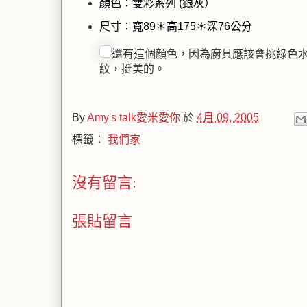
顏色：雙彩系列 (銀灰）
尺寸：寬89＊高175＊深76公分
還有這個顏色，因為廚具應該會挑綠色
紋，挺美的。
By
Amy's talk愛米愛你
於
4月 09, 2005
標籤：
我們家
沒有留言:
張貼留言