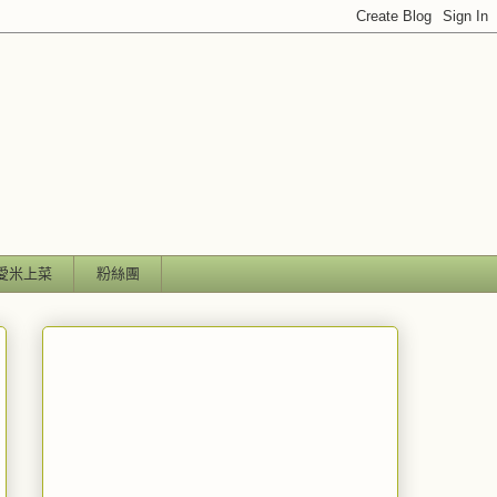
愛米上菜
粉絲團