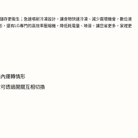
物儲存更衛生；急速噴射冷凍設計，讓食物快速冷凍、減少腐壞機會，數位液
形，還有LG專門的高效率壓縮機，降低耗電量、噪音，讓您省更多，家裡更
箱內運轉情形
鮮盒可透過開關互相切換