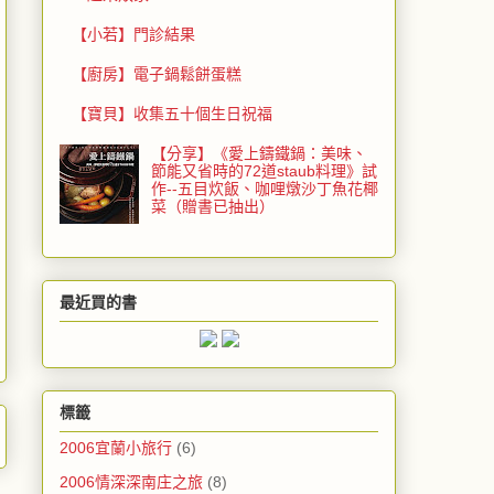
【小若】門診結果
【廚房】電子鍋鬆餅蛋糕
【寶貝】收集五十個生日祝福
【分享】《愛上鑄鐵鍋：美味、
節能又省時的72道staub料理》試
作--五目炊飯、咖哩燉沙丁魚花椰
菜（贈書已抽出）
最近買的書
標籤
2006宜蘭小旅行
(6)
2006情深深南庄之旅
(8)