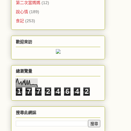
第二次當媽媽
(12)
說心情
(189)
食記
(253)
歡迎來訪
總瀏覽量
1
7
7
2
4
6
4
2
搜尋此網誌