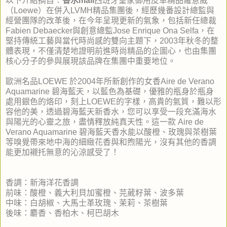
以下介紹摘自：
香水mall
西班牙皇家御用皮革精品羅意威
（Loewe）在併入LVMH精品集團後，經歷幾番設計總監與
經營團隊的改革後，在今年呈現更新的氣象，包括新任總裁
Fabien Debaecker與創意總監Jose Enrique Ona Selfa，在
堅持傳統工藝與當代時尚感的雙向主題下，2003年秋冬的整
體表現，不僅清楚地證明前進時尚精品的企圖心，也由集團
核心分子的參與展現該品牌在集團中重要地位。
歐洲名品LOEWE 於2004年所新創作的女香Aire de Verano
Aquamarine 碧海藍天，以藍色為基礎，優雅的瓶身於瓶身
處用銀色的烙印，刻上LOEWE的字樣，高貴的氣質，難以形
容他的美，透過碧海藍天新香水，您可以享受一段充滿海水
與陽光的心靈之旅，盡情釋放純真天性。這一款 Aire de
Verano Aquamarine 碧海藍天香水能以酸橙、玫瑰與茶樹葉
等嗅覺帶來地中海的細緻花香與和煦陽光，沒有其他的香調
能更加襯托無意的沁涼感受了！
香調：新海洋花香調
前味：酸橙、義大利貝加蜜橙、芫葳籽葉、波多葉
中味：白胡椒、大馬士革玫瑰、茉莉、茶樹葉
後味：麝香、香柏木、柯巴胡木