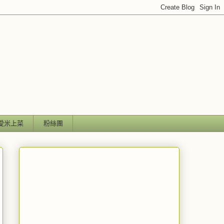
愛米上菜
粉絲團