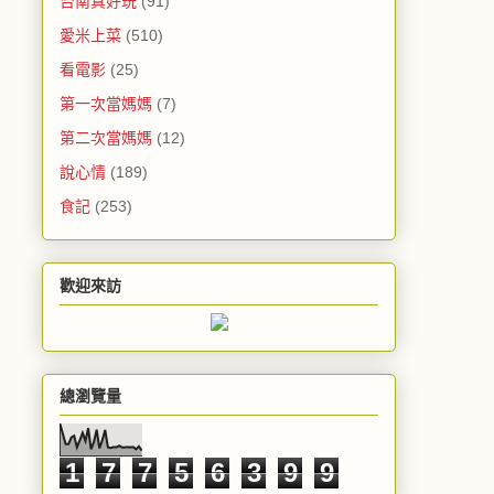
台南真好玩
(91)
愛米上菜
(510)
看電影
(25)
第一次當媽媽
(7)
第二次當媽媽
(12)
說心情
(189)
食記
(253)
歡迎來訪
總瀏覽量
1
7
7
5
6
3
9
9