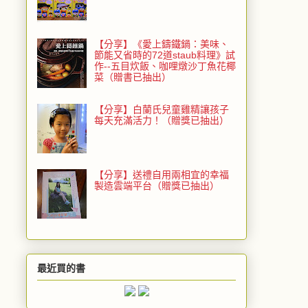
【分享】《愛上鑄鐵鍋：美味、
節能又省時的72道staub料理》試
作--五目炊飯、咖哩燉沙丁魚花椰
菜（贈書已抽出）
【分享】白蘭氏兒童雞精讓孩子
每天充滿活力！（贈獎已抽出）
【分享】送禮自用兩相宜的幸福
製造雲端平台（贈獎已抽出）
最近買的書