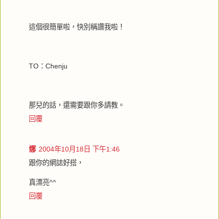
這個很簡單啦，快別稱讚我啦！
TO：Chenju
那兒的話，還需要跟你多請教。
回覆
娜
2004年10月18日 下午1:46
跟你的網誌好搭，
真漂亮^^
回覆