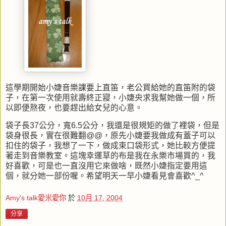
這學期開始小婕音樂課要上直笛，老公買給她的直笛附的袋
子，在第一次使用就壽終正寢，小婕央求我幫她做一個，所
以即便熬夜，也要趕出給女兒的心意。
袋子長37公分，寬6.5公分，我還是很規矩的做了裡袋，但是
袋身很長，實在很難翻@@，原先小婕要我做成有蓋子可以
扣住的袋子，我想了一下，做成束口袋形式，她比較方便提
著走到音樂教室。這塊幸運草的布是我在永樂市場買的，我
好喜歡，可是也一直沒用它來做啥，既然小婕指定要用這
個，就分她一部份喔。希望明天一早小婕看見會喜歡^_^
Amy's talk愛米愛你
於
10月 17, 2004
分享