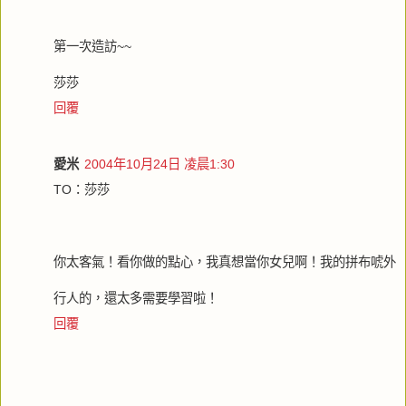
第一次造訪~~
莎莎
回覆
愛米
2004年10月24日 凌晨1:30
TO：莎莎
你太客氣！看你做的點心，我真想當你女兒啊！我的拼布唬外
行人的，還太多需要學習啦！
回覆