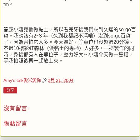
tm。
答應小婕讓他做黏土，所以看完牙後我們來到久違的so-go百
貨。我應該有2~3 年（久到我都記不清嚕）沒到so-go百貨
了，因為害怕它人多。今天還好，等車位也沒超過20分鐘。
不過10樓彩虹森林（做黏土的專櫃）人好多，一邊製作的同
時，身後都有人在等位子，壓力好大∼∼小婕今天做一隻貓，
等我拍照後再一起放上來。
Amy's talk愛米愛你
於
2月 21, 2004
分享
沒有留言:
張貼留言